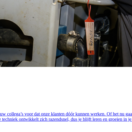
et jouw collega’s voor dat onze klanten dóór kunnen werken. Of het nu g
chniek ontwikkelt zich razendsnel, dus je blijft leren en groeien in je va