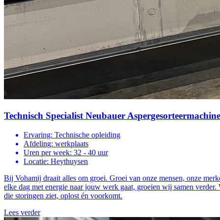
Technisch Specialist Neubauer Aspergesorteermachine
Ervaring:
Technische opleiding
Afdeling:
werkplaats
Uren per week:
32 - 40 uur
Locatie:
Heythuysen
Bij Vohamij draait alles om groei. Groei van onze mensen, onze merke
elke dag met energie naar jouw werk gaat, groeien wij samen verder.
die storingen ziet, oplost én voorkomt.
Lees verder