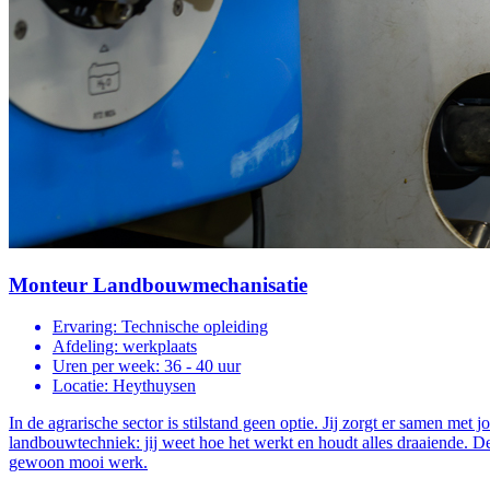
Monteur Landbouwmechanisatie
Ervaring:
Technische opleiding
Afdeling:
werkplaats
Uren per week:
36 - 40 uur
Locatie:
Heythuysen
In de agrarische sector is stilstand geen optie. Jij zorgt er samen m
landbouwtechniek: jij weet hoe het werkt en houdt alles draaiende. De te
gewoon mooi werk.