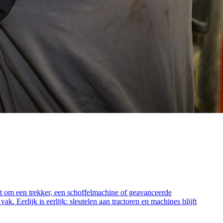
aat om een trekker, een schoffelmachine of geavanceerde
k. Eerlijk is eerlijk: sleutelen aan tractoren en machines blijft