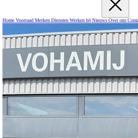
Home
Voorraad
Merken
Diensten
Werken bij
Nieuws
Over ons
Cont