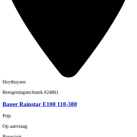
Heythuysen
Beregeningstechniek
#24861
Bauer Rainstar E100 110-380
Prijs
Op aanvraag
Bouwjaar