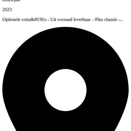
2023
Optionele extra&#039;s - Uit vooraad leverbaar. - Plus chassis -...