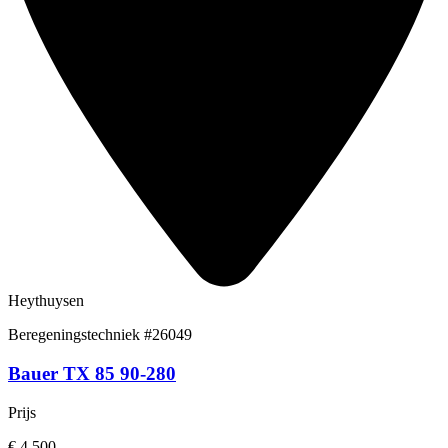
Heythuysen
Beregeningstechniek
#26049
Bauer TX 85 90-280
Prijs
€ 4.500,-